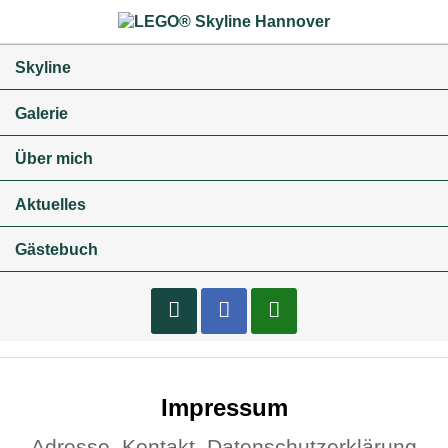
Navigation
Skyline
überspringen
Galerie
Über mich
Aktuelles
Gästebuch
Impressum
Facebook
Webshop
Impressum
Flix-
Brix
Adresse, Kontakt, Datenschutzerklärung