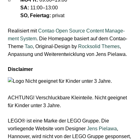
SA:
11:00–13:00
SO, Feiertag:
privat
Realisiert mit
Contao Open Source Content Manage­
ment System
. Die Home­page basiert auf dem Contao-
Theme
Tao
, Original-Design by
Rock­solid Themes
,
Anpassung und Weiter­entwicklung von Jens Pielawa.
Disclaimer
ACHTUNG! Ver­schluck­bare Klein­teile. Nicht ge­eig­net
für Kinder unter 3 Jahre.
LEGO® ist eine Marke der LEGO Gruppe. Die
vorliegende Website vom Designer
Jens Pielawa
,
Hannover, wird nicht von der LEGO Gruppe gesponsert,