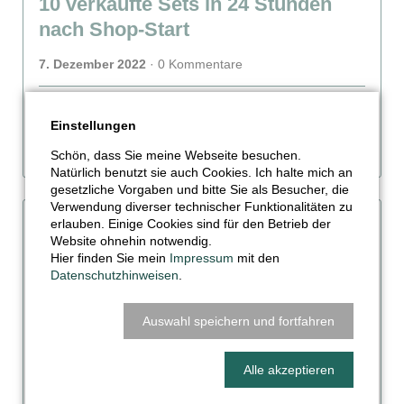
10 verkaufte Sets in 24 Stunden
nach Shop-Start
7. Dezember 2022
· 0 Kommentare
Das sieht schon ganz gut aus: ▒▒▒▒▒▒▒▒ hat 10
Einstellungen
Sets direkt nach dem Start im Webshop verkauft.
Schön, dass Sie meine Webseite besuchen.
Natürlich benutzt sie auch Cookies. Ich halte mich an
gesetzliche Vorgaben und bitte Sie als Besucher, die
06.12.
Verwendung diverser technischer Funktionalitäten zu
erlauben. Einige Cookies sind für den Betrieb der
Skyline Hannover ab sofort bei
Website ohnehin notwendig.
Hier finden Sie mein
Impressum
mit den
▒▒▒▒▒▒▒▒ erhältlich!
Datenschutzhinweisen
.
6. Dezember 2022
· 0 Kommentare
Auswahl speichern und fortfahren
Endlich ist sie verfügbar: Die Skyline Hannover hat
pünktlich zu Nikolaus den Weg in den Webshop
Alle akzeptieren
von ▒▒▒▒▒▒▒▒ gefunden!