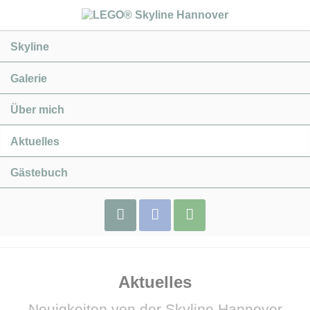
Navigation
Skyline
überspringen
Galerie
Über mich
Aktuelles
Gästebuch
Impressum
Facebook
Webshop
Aktuelles
Flix-
Brix
Neuigkeiten von der Skyline Hannover