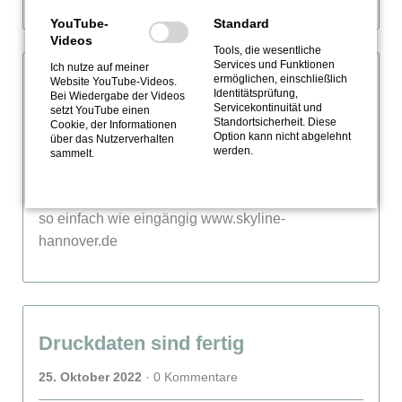
YouTube-
Standard
Videos
Tools, die wesentliche
12.11.
Services und Funktionen
Ich nutze auf meiner
ermöglichen, einschließlich
Website YouTube-Videos.
Homepage ist fertig
Identitätsprüfung,
Bei Wieder­gabe der Videos
Servicekontinuität und
setzt YouTube einen
Standortsicherheit. Diese
Cookie, der Informa­tionen
12. November 2022
· 0 Kommentare
Option kann nicht abgelehnt
über das Nutzer­verhalten
werden.
sammelt.
Auch die Webseite ist jetzt grundlegend fertig und
wartet auf Besucher und Feedback. Die URL lautet
so einfach wie eingängig www.skyline-
hannover.de
25.10.
Druckdaten sind fertig
25. Oktober 2022
· 0 Kommentare